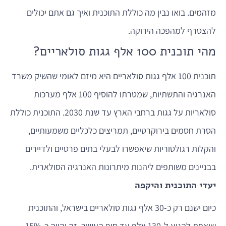
מזהמים. בואו נבין מה כוללת התוכנית ואיך גם אתם יכולים
להצטרף למהפכה הירוקה.
מהי תוכנית 100 אלף גגות סולאריים?
תוכנית 100 אלף גגות סולאריים היא מיזם לאומי שהשיק משרד
האנרגיה והתשתיות, שמטרתו להוסיף 100 אלף מערכות
סולאריות על גגות ברחבי הארץ עד שנת 2030. התוכנית כוללת
הסרת חסמים בירוקרטיים, תמריצים כלכליים משמעותיים,
והקלות רגולטוריות שיאפשרו לבעלי בתים פרטיים ולדיירים
בבניינים משותפים ליהנות מיתרונות האנרגיה הסולארית.
יעדי התוכנית והיקפה
כיום ישנם רק כ-30 אלף גגות סולאריים בישראל, והתוכנית
שואפת להגיע ל-130 אלף עד סוף העשור. זה יהווה כ-15%