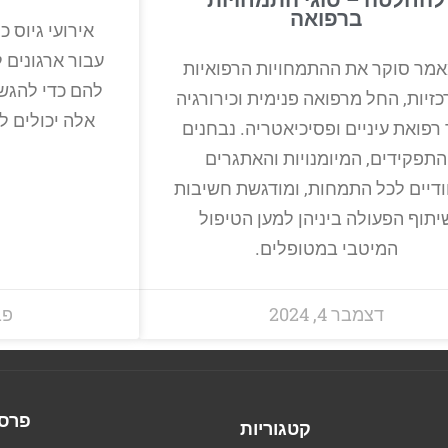
להחלטה – סוגי התמחויות
ברפואה
אירועי גיוס 
עבור ארגונים 
מר סוקר את ההתמחויות הרפואיות
להם כדי להגש
זיות, החל מרפואה פנימית וכירורגיה
אלה יכולים לה
 רפואת עיניים ופסיכיאטריה. נבחנים
התפקידים, המיומנויות והאתגרים
ודיים לכל התמחות, ומודגשת חשיבות
יתוף הפעולה ביניהן למען הטיפול
המיטבי במטופלים.
דצמבר 4, 2024
פבר
פרסו
קטגוריות