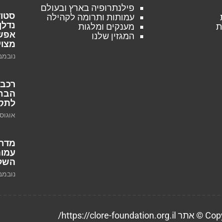
פילנתרופיה בארץ ובעולם
סטוד
עמותות ותרומה לקהילה
נדלן
ת
מענקים ומלגות
אפשר
המגזין שלנו
מצוי
נובמבר 18, 
רכב 
הבחי
לתקצ
אוגוסט 1, 
מדרי
עמות
השלב
נובמבר 17, 
https://clore/