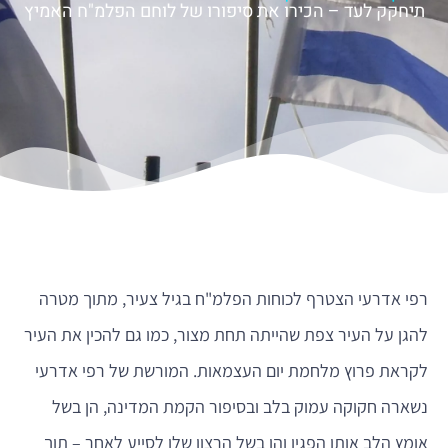
תיחקק לעד – הכירו את סיפורו של לוחם הפלמ"ח האמיץ
רפי אדרעי הצטרף לכוחות הפלמ"ח בגיל צעיר, מתוך מטרה
להגן על העיר צפת שהייתה תחת מצור, כמו גם להכין את העיר
לקראת פרוץ מלחמת יום העצמאות. המורשת של רפי אדרעי
נשארה חקוקה עמוק בלב ובסיפור הקמת המדינה, הן בשל
אומץ הלב אותו הפגין והן בשל הרצון שלו לסייע לאחר – תוך