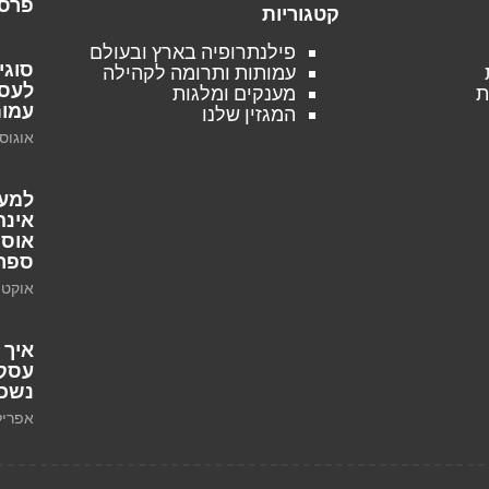
פרסו
קטגוריות
פילנתרופיה בארץ ובעולם
סוגי
עמותות ותרומה לקהילה
לעסק
ת
מענקים ומלגות
עמות
המגזין שלנו
אוגוסט 10, 
למען
אינה
אוספ
ספר
אוקטובר 2
איך 
עסקי
נשכח
אפריל 1, 25