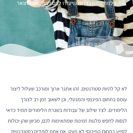
מלגות שוות בדרום שיעזרו לכם לממן את התואר
לא קל להיות סטודנטים. זהו אתגר ארוך ומורכב שעלול ליצור
עומס בתחום הפיננסי והמנטלי, וכן לשאוב זמן רב לצורך
הלימודים. לצד שילוב של עבודות בשגרת הלימודים תמיד כדאי
לנסות לחפש מלגות זמינות שמתאימות לכם, מכיוון שהן יכולות
לסייע בתחום הפיננסי לא מעט. אם אתם לומדים כסטודנטים